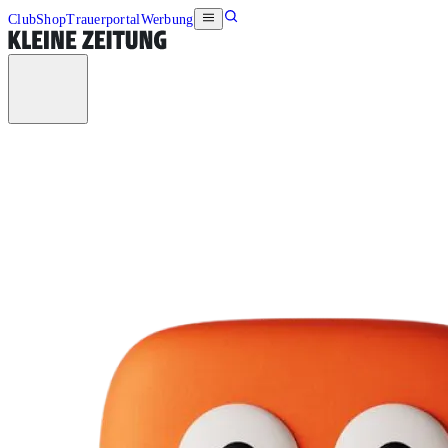
Club
Shop
Trauerportal
Werbung