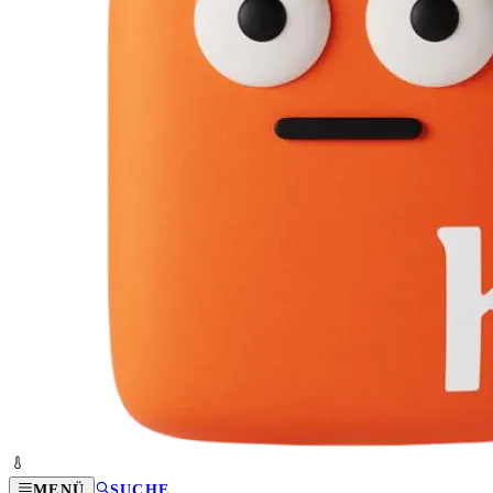
MENÜ
SUCHE