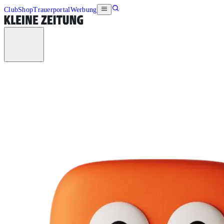
Club
Shop
Trauerportal
Werbung