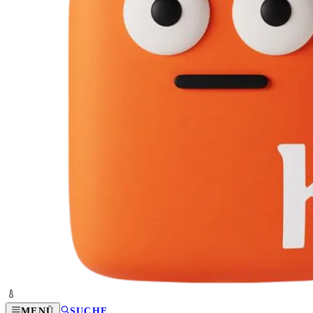
MENÜ
SUCHE