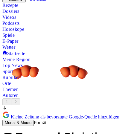
Rezepte
Dossiers
Videos
Podcasts
Horoskope
Spiele
E-Paper
Wetter
Startseite
Meine Region
Top News
Sport
Rubriken
Orte
Themen
Autoren
Kleine Zeitung als bevorzugte Google-Quelle hinzufügen.
Porträt
Murtal & Murau