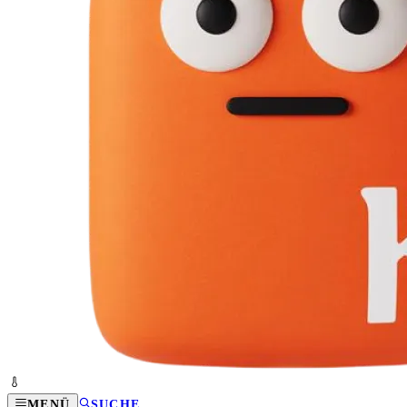
MENÜ
SUCHE