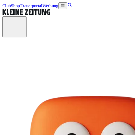
Club
Shop
Trauerportal
Werbung