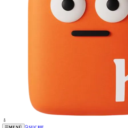
MENÜ
SUCHE