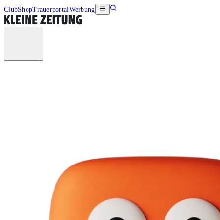
Club
Shop
Trauerportal
Werbung