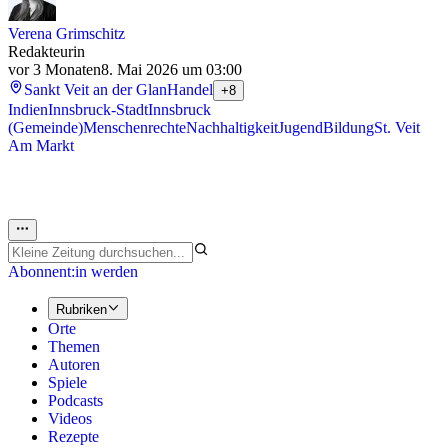
Verena Grimschitz
Redakteurin
vor 3 Monaten
8. Mai 2026 um 03:00
Sankt Veit an der Glan
Handel
+8
Indien
Innsbruck-Stadt
Innsbruck
(Gemeinde)
Menschenrechte
Nachhaltigkeit
Jugend
Bildung
St. Veit
Am Markt
Abonnent:in werden
Rubriken
Orte
Themen
Autoren
Spiele
Podcasts
Videos
Rezepte