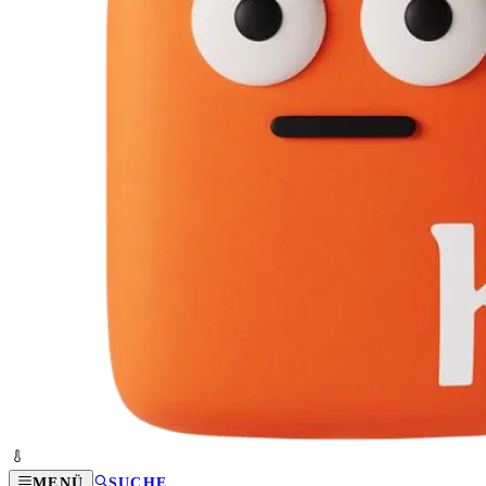
MENÜ
SUCHE