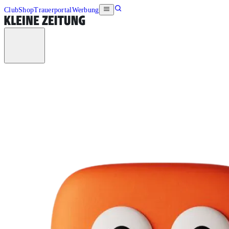
Club
Shop
Trauerportal
Werbung