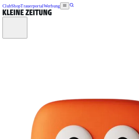
Club
Shop
Trauerportal
Werbung