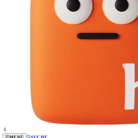
MENÜ
SUCHE