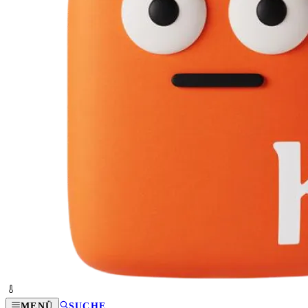
MENÜ
SUCHE