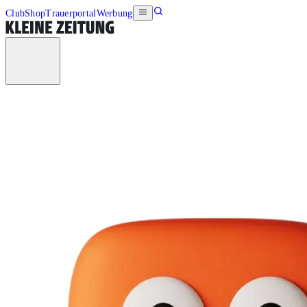
Club
Shop
Trauerportal
Werbung