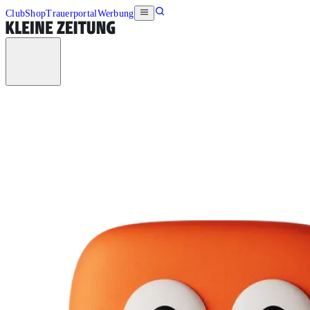
Club
Shop
Trauerportal
Werbung