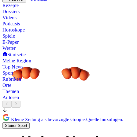
Rezepte
Dossiers
Videos
Podcasts
Horoskope
Spiele
E-Paper
Wetter
Startseite
Meine Region
Top News
Sport
Rubriken
Orte
Themen
Autoren
Kleine Zeitung als bevorzugte Google-Quelle hinzufügen.
Steirer-Sport