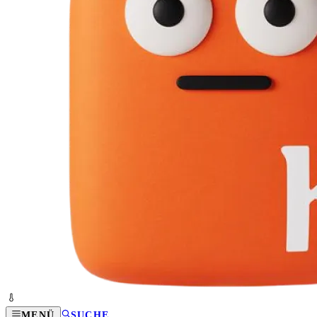
MENÜ
SUCHE