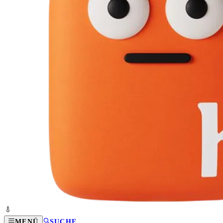
MENÜ
SUCHE