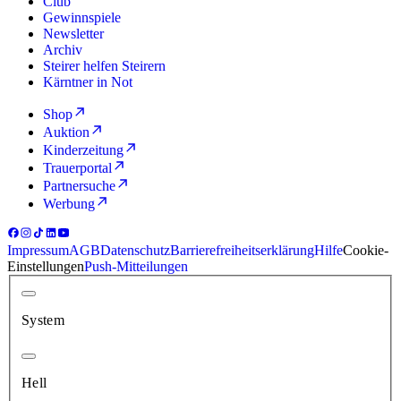
Club
Gewinnspiele
Newsletter
Archiv
Steirer helfen Steirern
Kärntner in Not
Shop
Auktion
Kinderzeitung
Trauerportal
Partnersuche
Werbung
Impressum
AGB
Datenschutz
Barrierefreiheitserklärung
Hilfe
Cookie-
Einstellungen
Push-Mitteilungen
System
Hell