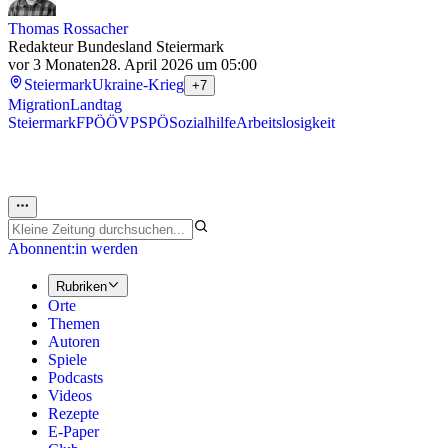
Thomas Rossacher
Redakteur Bundesland Steiermark
vor 3 Monaten
28. April 2026 um 05:00
Steiermark
Ukraine-Krieg
+7
Migration
Landtag
Steiermark
FPÖ
ÖVP
SPÖ
Sozialhilfe
Arbeitslosigkeit
Abonnent:in werden
Rubriken
Orte
Themen
Autoren
Spiele
Podcasts
Videos
Rezepte
E-Paper