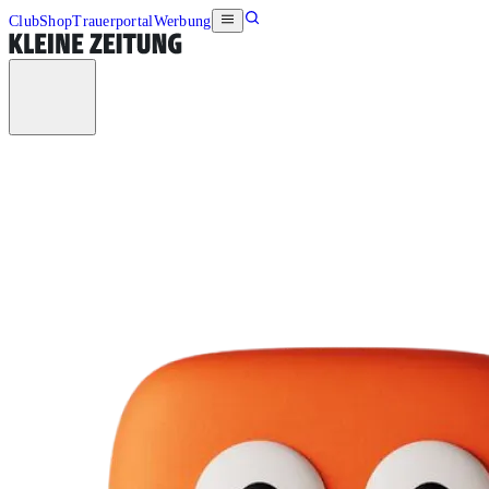
Club
Shop
Trauerportal
Werbung