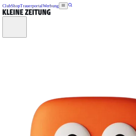
Club
Shop
Trauerportal
Werbung