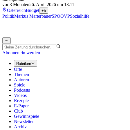
vor 3 Monaten
26. April 2026 um 13:11
Österreich
Budget
+5
Politik
Markus Marterbauer
SPÖ
ÖVP
Sozialhilfe
Abonnent:in werden
Rubriken
Orte
Themen
Autoren
Spiele
Podcasts
Videos
Rezepte
E-Paper
Club
Gewinnspiele
Newsletter
Archiv