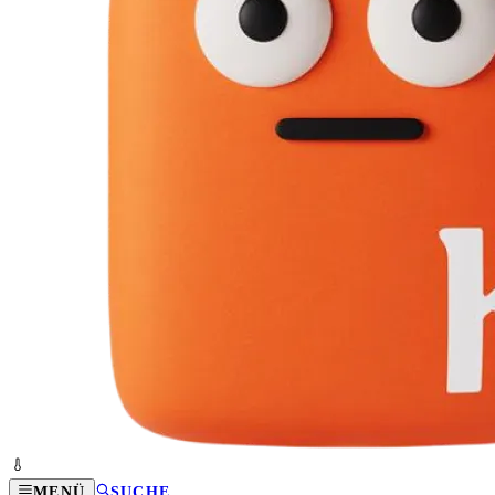
MENÜ
SUCHE