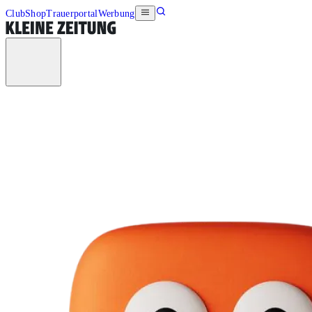
Club
Shop
Trauerportal
Werbung