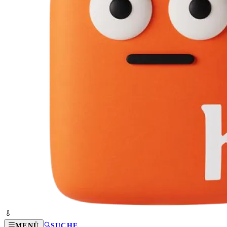
MENÜ
SUCHE