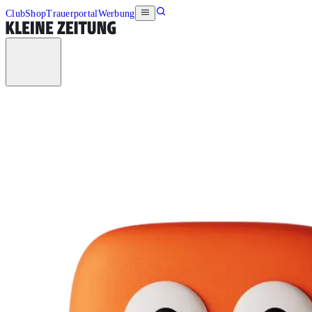
Club
Shop
Trauerportal
Werbung