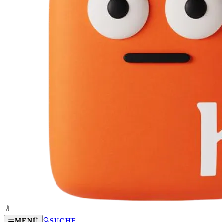
MENÜ
SUCHE