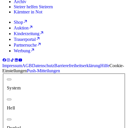
Archiv
Steirer helfen Steirern
Kärntner in Not
Shop
Auktion
Kinderzeitung
Trauerportal
Partnersuche
Werbung
Impressum
AGB
Datenschutz
Barrierefreiheitserklärung
Hilfe
Cookie-
Einstellungen
Push-Mitteilungen
System
Hell
Dunkel