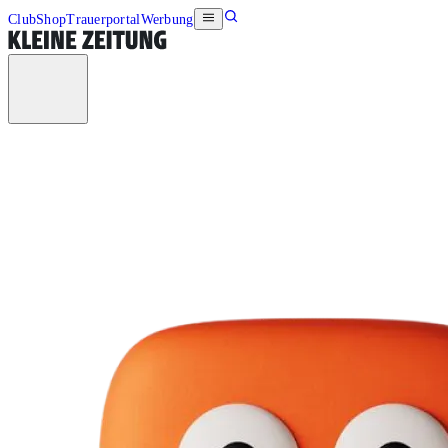
Club
Shop
Trauerportal
Werbung