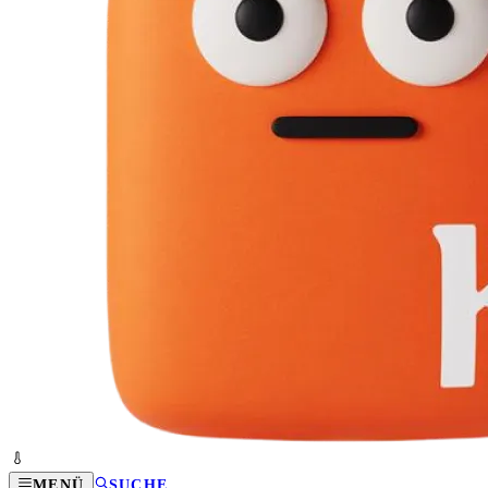
MENÜ
SUCHE