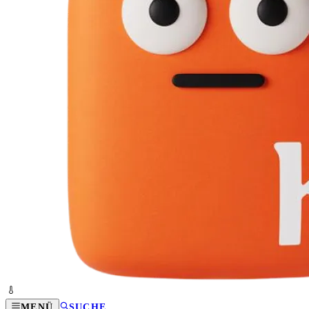
MENÜ
SUCHE