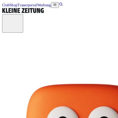
Club
Shop
Trauerportal
Werbung