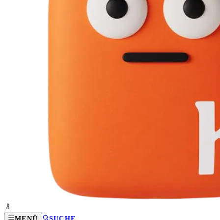
MENÜ
SUCHE