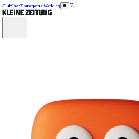
Club
Shop
Trauerportal
Werbung