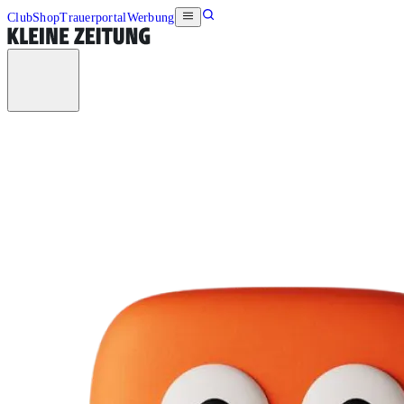
Club
Shop
Trauerportal
Werbung