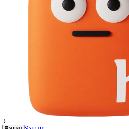
MENÜ
SUCHE