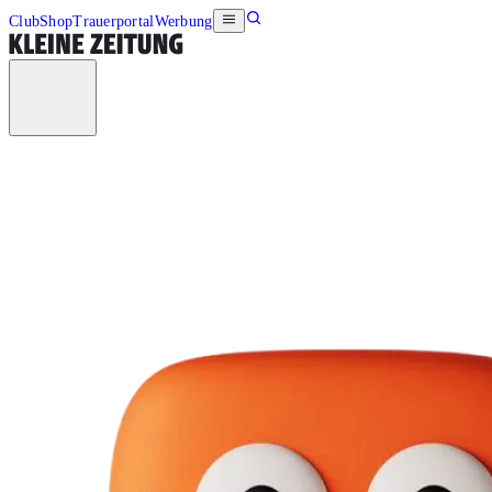
Club
Shop
Trauerportal
Werbung