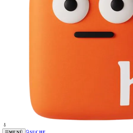
MENÜ
SUCHE