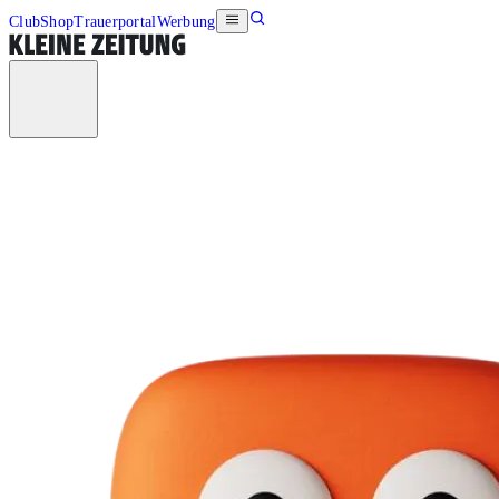
Club
Shop
Trauerportal
Werbung