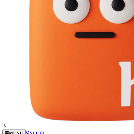
MENÜ
SUCHE