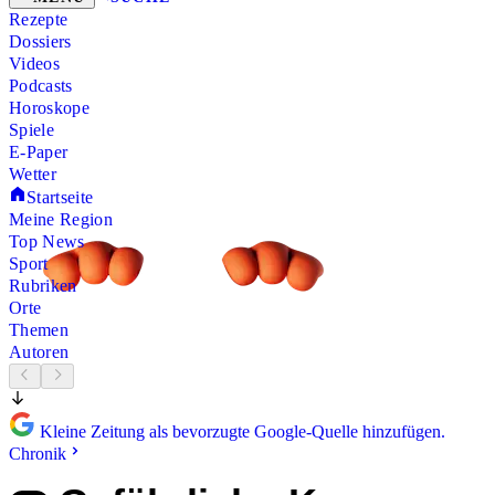
Rezepte
Dossiers
Videos
Podcasts
Horoskope
Spiele
E-Paper
Wetter
Startseite
Meine Region
Top News
Sport
Rubriken
Orte
Themen
Autoren
Kleine Zeitung als bevorzugte Google-Quelle hinzufügen.
Chronik