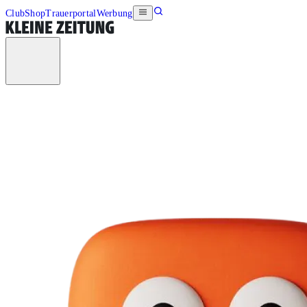
Club
Shop
Trauerportal
Werbung