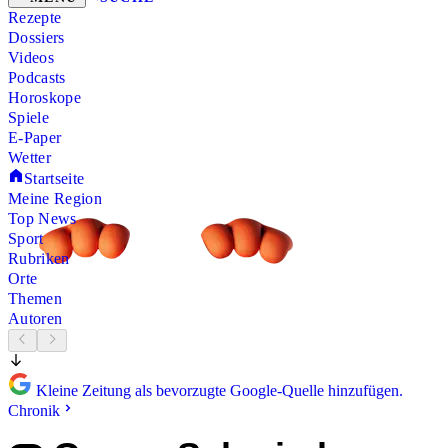
Rezepte
Dossiers
Videos
Podcasts
Horoskope
Spiele
E-Paper
Wetter
Startseite
Meine Region
Top News
Sport
Rubriken
Orte
Themen
Autoren
Kleine Zeitung als bevorzugte Google-Quelle hinzufügen.
Chronik