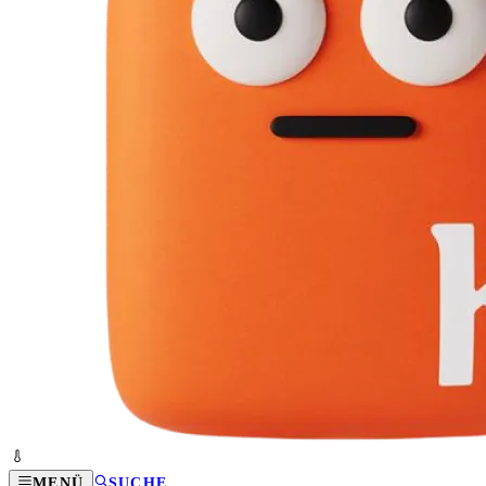
MENÜ
SUCHE