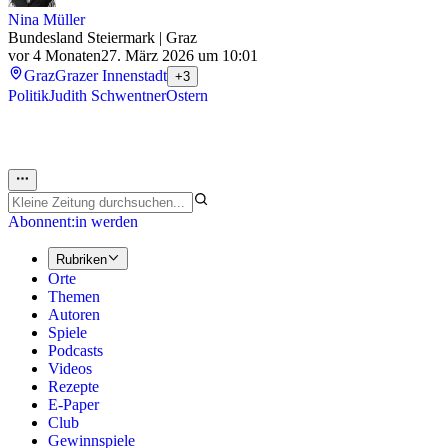
Nina Müller
Bundesland Steiermark | Graz
vor 4 Monaten
27. März 2026 um 10:01
Graz
Grazer Innenstadt
+3
Politik
Judith Schwentner
Ostern
Abonnent:in werden
Rubriken
Orte
Themen
Autoren
Spiele
Podcasts
Videos
Rezepte
E-Paper
Club
Gewinnspiele