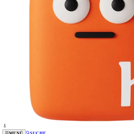
MENÜ
SUCHE