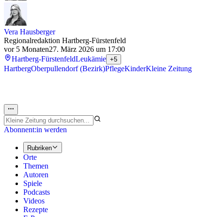
Vera Hausberger
Regionalredaktion Hartberg-Fürstenfeld
vor 5 Monaten
27. März 2026 um 17:00
Hartberg-Fürstenfeld
Leukämie
+5
Hartberg
Oberpullendorf (Bezirk)
Pflege
Kinder
Kleine Zeitung
Abonnent:in werden
Rubriken
Orte
Themen
Autoren
Spiele
Podcasts
Videos
Rezepte