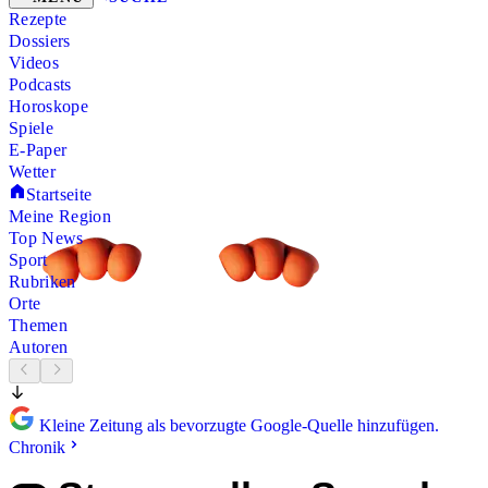
Rezepte
Dossiers
Videos
Podcasts
Horoskope
Spiele
E-Paper
Wetter
Startseite
Meine Region
Top News
Sport
Rubriken
Orte
Themen
Autoren
Kleine Zeitung als bevorzugte Google-Quelle hinzufügen.
Chronik