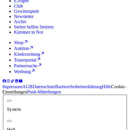
E-Paper
Club
Gewinnspiele
Newsletter
Archiv
Steirer helfen Steirern
Kärntner in Not
Shop
Auktion
Kinderzeitung
Trauerportal
Partnersuche
Werbung
Impressum
AGB
Datenschutz
Barrierefreiheitserklärung
Hilfe
Cookie-
Einstellungen
Push-Mitteilungen
System
Hell