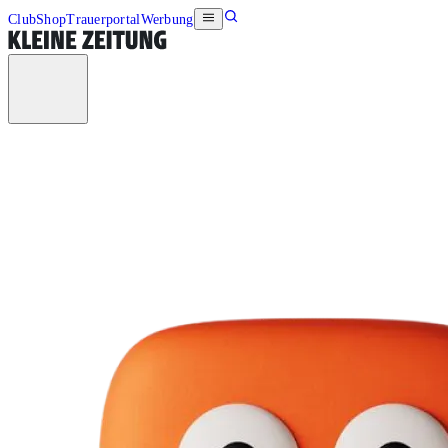
Club
Shop
Trauerportal
Werbung