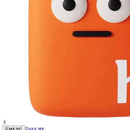
MENÜ
SUCHE