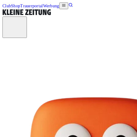
Club
Shop
Trauerportal
Werbung