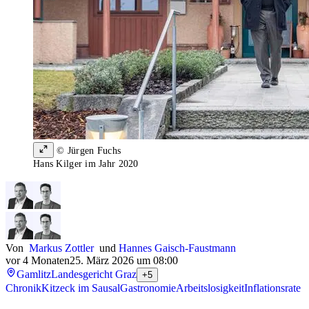
© Jürgen Fuchs
Hans Kilger im Jahr 2020
Von
Markus Zottler
und
Hannes Gaisch-Faustmann
vor 4 Monaten
25. März 2026 um 08:00
Gamlitz
Landesgericht Graz
+5
Chronik
Kitzeck im Sausal
Gastronomie
Arbeitslosigkeit
Inflationsrate