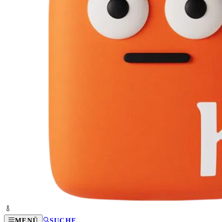
MENÜ
SUCHE