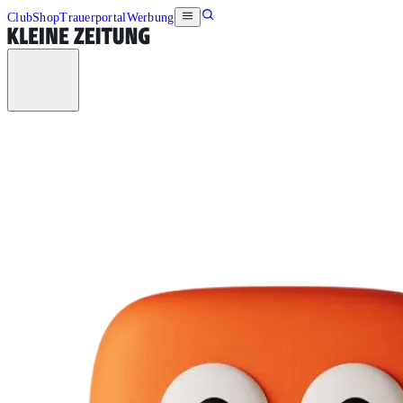
Club
Shop
Trauerportal
Werbung