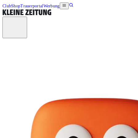
Club
Shop
Trauerportal
Werbung