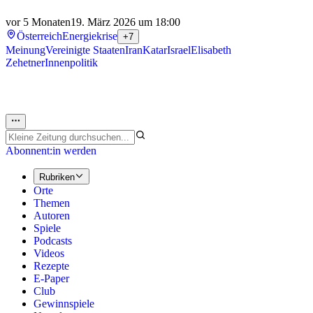
vor 5 Monaten
19. März 2026 um 18:00
Österreich
Energiekrise
+7
Meinung
Vereinigte Staaten
Iran
Katar
Israel
Elisabeth
Zehetner
Innenpolitik
Abonnent:in werden
Rubriken
Orte
Themen
Autoren
Spiele
Podcasts
Videos
Rezepte
E-Paper
Club
Gewinnspiele