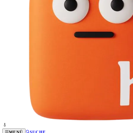
MENÜ
SUCHE