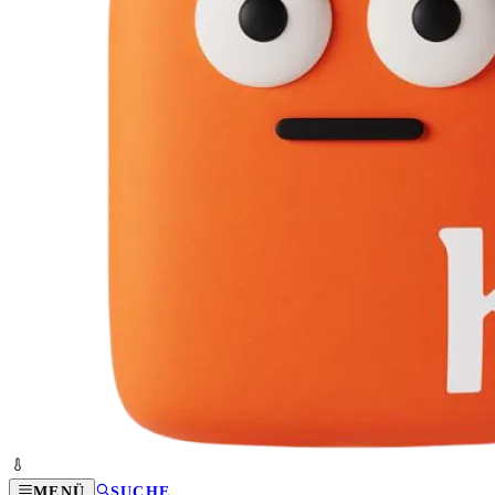
MENÜ
SUCHE