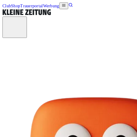
Club
Shop
Trauerportal
Werbung