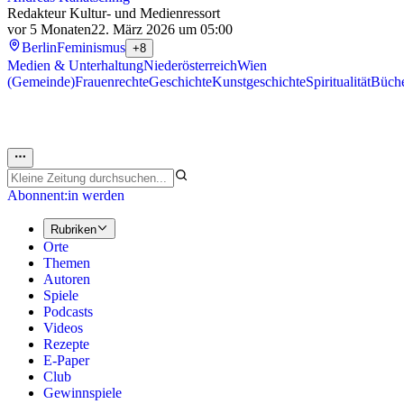
Redakteur Kultur- und Medienressort
vor 5 Monaten
22. März 2026 um 05:00
Berlin
Feminismus
+8
Medien & Unterhaltung
Niederösterreich
Wien
(Gemeinde)
Frauenrechte
Geschichte
Kunstgeschichte
Spiritualität
Büch
Abonnent:in werden
Rubriken
Orte
Themen
Autoren
Spiele
Podcasts
Videos
Rezepte
E-Paper
Club
Gewinnspiele