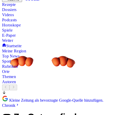
Rezepte
Dossiers
Videos
Podcasts
Horoskope
Spiele
E-Paper
Wetter
Startseite
Meine Region
Top News
Sport
Rubriken
Orte
Themen
Autoren
Kleine Zeitung als bevorzugte Google-Quelle hinzufügen.
Chronik