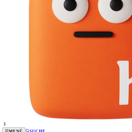
MENÜ
SUCHE