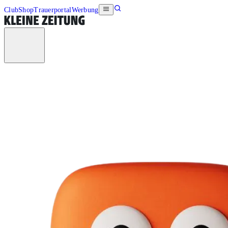
Club
Shop
Trauerportal
Werbung