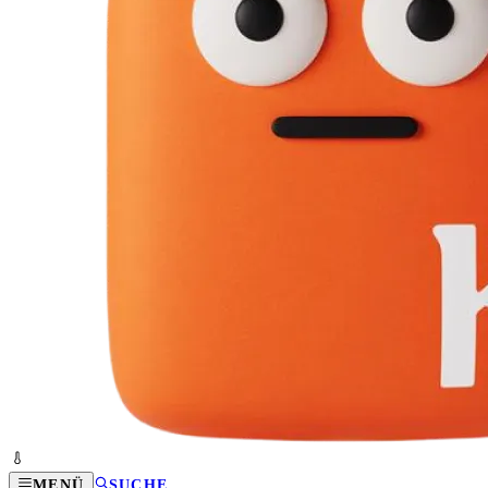
MENÜ
SUCHE