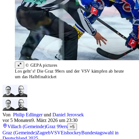
© GEPA pictures
Los geht‘s! Die Graz 99ers und der VSV kämpfen ab heute
um das Halbfinalticket
Von
Philip Edlinger
und
Daniel Jerovsek
vor 5 Monaten
9. März 2026 um 23:30
Villach (Gemeinde)
Graz 99ers
+5
Graz (Gemeinde)
Zagreb
VSV
Eishockey
Bundestagswahl in
Deutschland 2025