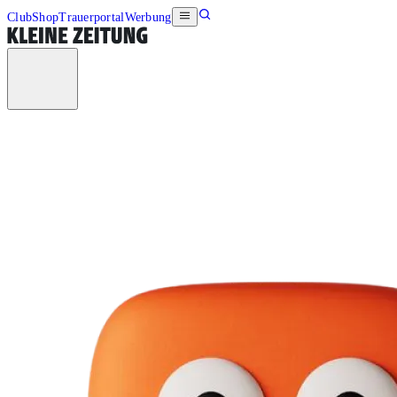
Club
Shop
Trauerportal
Werbung