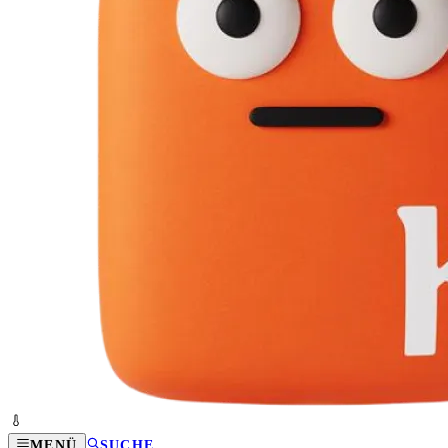
MENÜ
SUCHE