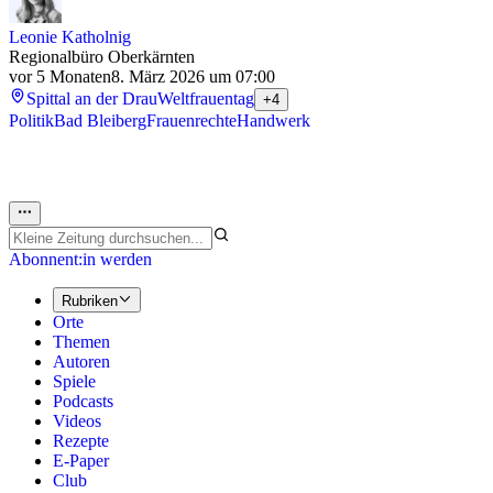
Leonie Katholnig
Regionalbüro Oberkärnten
vor 5 Monaten
8. März 2026 um 07:00
Spittal an der Drau
Weltfrauentag
+4
Politik
Bad Bleiberg
Frauenrechte
Handwerk
Abonnent:in werden
Rubriken
Orte
Themen
Autoren
Spiele
Podcasts
Videos
Rezepte
E-Paper
Club