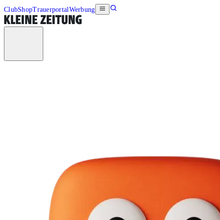
Club
Shop
Trauerportal
Werbung