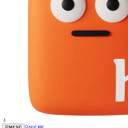
MENÜ
SUCHE