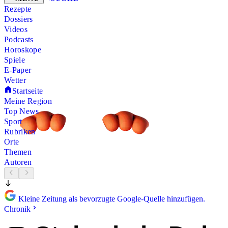
Rezepte
Dossiers
Videos
Podcasts
Horoskope
Spiele
E-Paper
Wetter
Startseite
Meine Region
Top News
Sport
Rubriken
Orte
Themen
Autoren
Kleine Zeitung als bevorzugte Google-Quelle hinzufügen.
Chronik