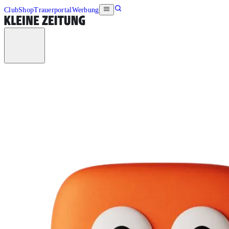
Club
Shop
Trauerportal
Werbung