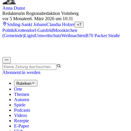
Anna Dunst
Redakteurin Regionalredaktion Voitsberg
vor 5 Monaten
6. März 2026 um 10:31
Söding-Sankt Johann
Claudia Holzer
+7
Politik
Krottendorf-Gaisfeld
Mooskirchen
(Gemeinde)
Ligist
Umweltschutz
Weihnachten
B70 Packer Straße
Abonnent:in werden
Rubriken
Orte
Themen
Autoren
Spiele
Podcasts
Videos
Rezepte
E-Paper