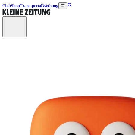
Club
Shop
Trauerportal
Werbung