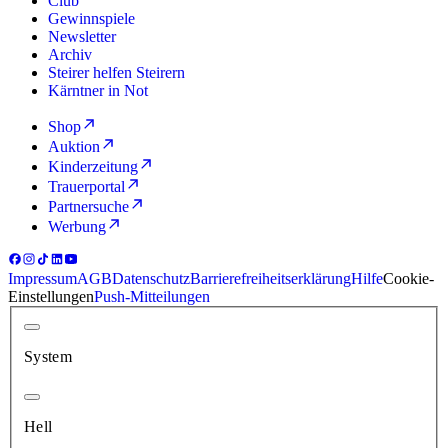
Club
Gewinnspiele
Newsletter
Archiv
Steirer helfen Steirern
Kärntner in Not
Shop
Auktion
Kinderzeitung
Trauerportal
Partnersuche
Werbung
Impressum
AGB
Datenschutz
Barrierefreiheitserklärung
Hilfe
Cookie-
Einstellungen
Push-Mitteilungen
System
Hell