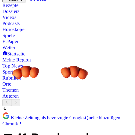
Rezepte
Dossiers
Videos
Podcasts
Horoskope
Spiele
E-Paper
Wetter
Startseite
Meine Region
Top News
Sport
Rubriken
Orte
Themen
Autoren
Kleine Zeitung als bevorzugte Google-Quelle hinzufügen.
Chronik