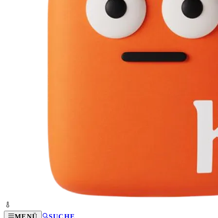
MENÜ
SUCHE