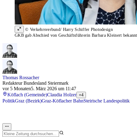
© Verkehrsverbund/ Harry Schiffer Photodesign
GKB gab Abschied von Geschäftsführerin Barbara Kleinert bekannt
Thomas Rossacher
Redakteur Bundesland Steiermark
vor 5 Monaten
5. März 2026 um 11:47
Köflach (Gemeinde)
Claudia Holzer
+4
Politik
Graz (Bezirk)
Graz-Köflacher Bahn
Steirische Landespolitik