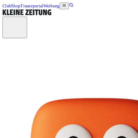
Club
Shop
Trauerportal
Werbung