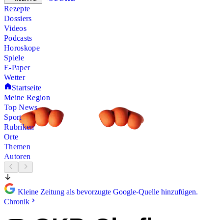
Rezepte
Dossiers
Videos
Podcasts
Horoskope
Spiele
E-Paper
Wetter
Startseite
Meine Region
Top News
Sport
Rubriken
Orte
Themen
Autoren
Kleine Zeitung als bevorzugte Google-Quelle hinzufügen.
Chronik