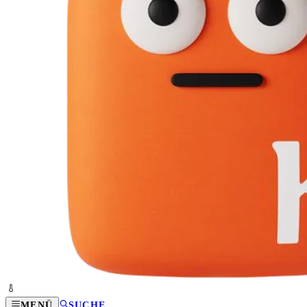
MENÜ
SUCHE