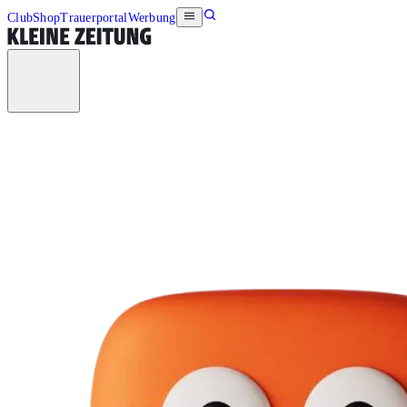
Club
Shop
Trauerportal
Werbung