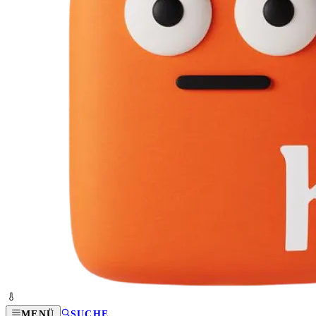
MENÜ
SUCHE