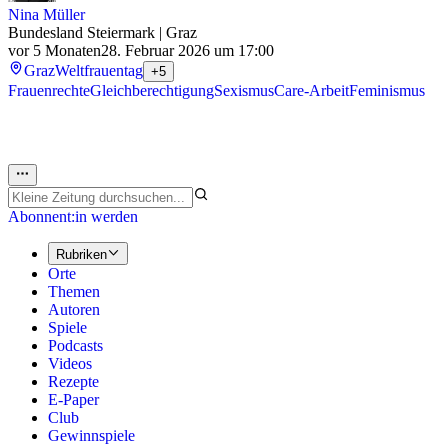
Nina Müller
Bundesland Steiermark | Graz
vor 5 Monaten
28. Februar 2026 um 17:00
Graz
Weltfrauentag
+5
Frauenrechte
Gleichberechtigung
Sexismus
Care-Arbeit
Feminismus
Abonnent:in werden
Rubriken
Orte
Themen
Autoren
Spiele
Podcasts
Videos
Rezepte
E-Paper
Club
Gewinnspiele