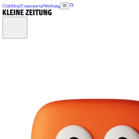
Club
Shop
Trauerportal
Werbung