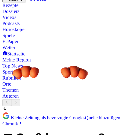
Rezepte
Dossiers
Videos
Podcasts
Horoskope
Spiele
E-Paper
Wetter
Startseite
Meine Region
Top News
Sport
Rubriken
Orte
Themen
Autoren
Kleine Zeitung als bevorzugte Google-Quelle hinzufügen.
Chronik