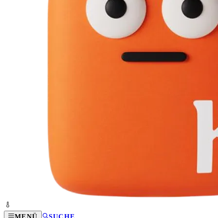
MENÜ
SUCHE