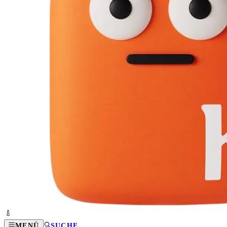
MENÜ
SUCHE