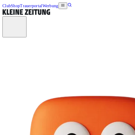
Club
Shop
Trauerportal
Werbung