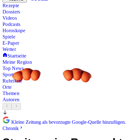
Rezepte
Dossiers
Videos
Podcasts
Horoskope
Spiele
E-Paper
Wetter
Startseite
Meine Region
Top News
Sport
Rubriken
Orte
Themen
Autoren
Kleine Zeitung als bevorzugte Google-Quelle hinzufügen.
Chronik