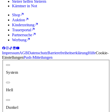
Steirer helfen Steirern
Kärntner in Not
Shop
Auktion
Kinderzeitung
Trauerportal
Partnersuche
Werbung
Impressum
AGB
Datenschutz
Barrierefreiheitserklärung
Hilfe
Cookie-
Einstellungen
Push-Mitteilungen
System
Hell
Dunkel