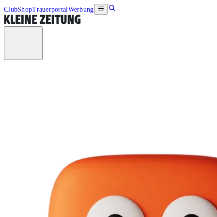
Club
Shop
Trauerportal
Werbung