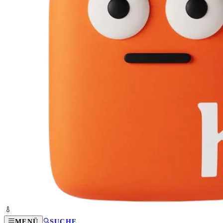
MENÜ
SUCHE