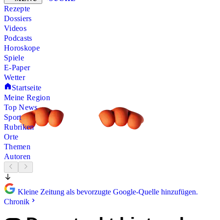
Rezepte
Dossiers
Videos
Podcasts
Horoskope
Spiele
E-Paper
Wetter
Startseite
Meine Region
Top News
Sport
Rubriken
Orte
Themen
Autoren
Kleine Zeitung als bevorzugte Google-Quelle hinzufügen.
Chronik