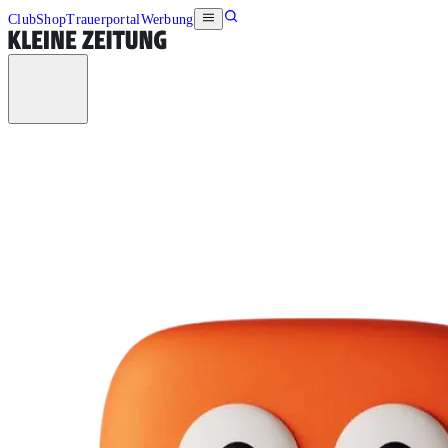
Club
Shop
Trauerportal
Werbung