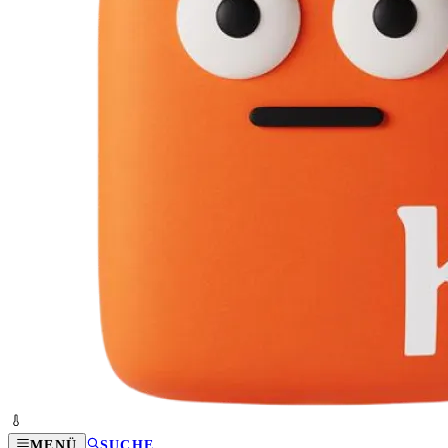
MENÜ
SUCHE