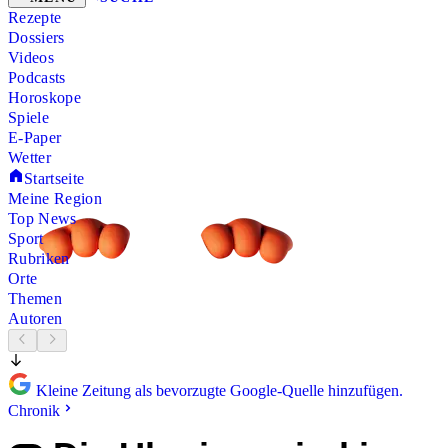
Rezepte
Dossiers
Videos
Podcasts
Horoskope
Spiele
E-Paper
Wetter
Startseite
Meine Region
Top News
Sport
Rubriken
Orte
Themen
Autoren
Kleine Zeitung als bevorzugte Google-Quelle hinzufügen.
Chronik