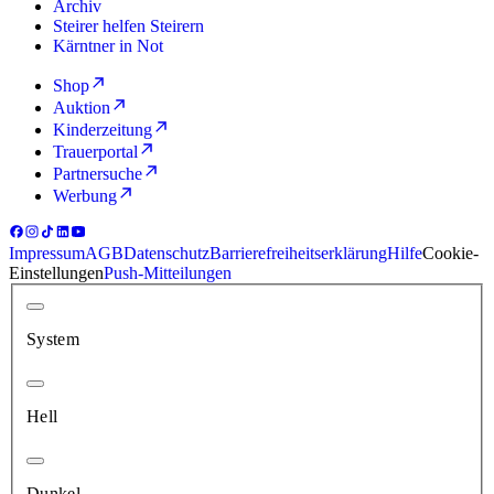
Archiv
Steirer helfen Steirern
Kärntner in Not
Shop
Auktion
Kinderzeitung
Trauerportal
Partnersuche
Werbung
Impressum
AGB
Datenschutz
Barrierefreiheitserklärung
Hilfe
Cookie-
Einstellungen
Push-Mitteilungen
System
Hell
Dunkel