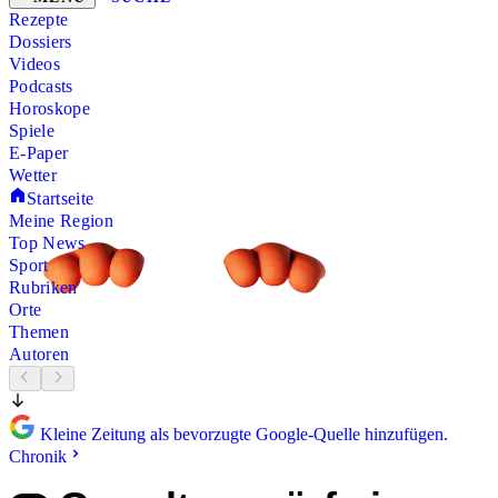
Rezepte
Dossiers
Videos
Podcasts
Horoskope
Spiele
E-Paper
Wetter
Startseite
Meine Region
Top News
Sport
Rubriken
Orte
Themen
Autoren
Kleine Zeitung als bevorzugte Google-Quelle hinzufügen.
Chronik