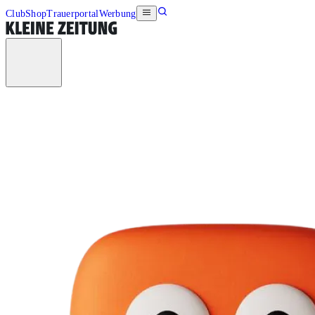
Club
Shop
Trauerportal
Werbung