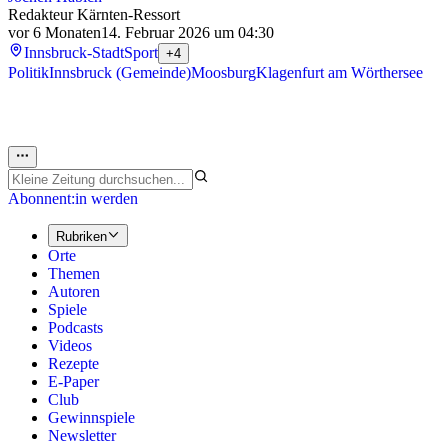
Redakteur Kärnten-Ressort
vor 6 Monaten
14. Februar 2026 um 04:30
Innsbruck-Stadt
Sport
+4
Politik
Innsbruck (Gemeinde)
Moosburg
Klagenfurt am Wörthersee
Abonnent:in werden
Rubriken
Orte
Themen
Autoren
Spiele
Podcasts
Videos
Rezepte
E-Paper
Club
Gewinnspiele
Newsletter