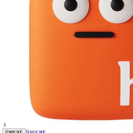
MENÜ
SUCHE