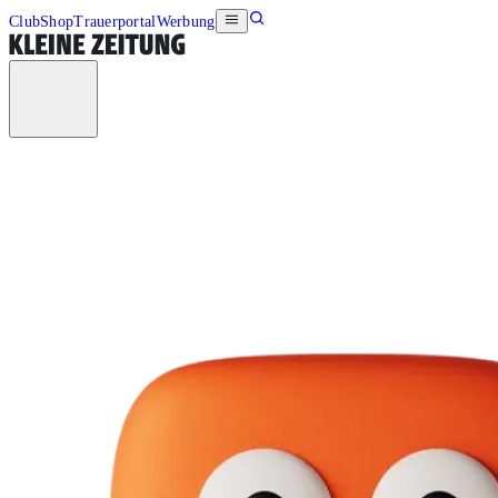
Club
Shop
Trauerportal
Werbung