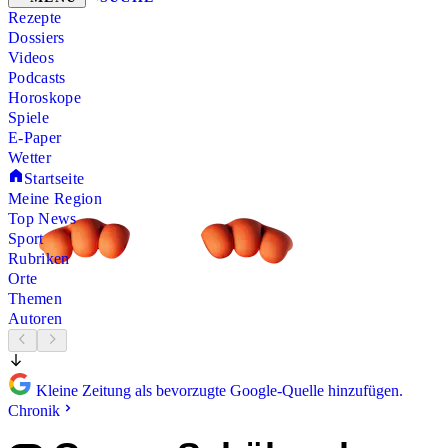
Rezepte
Dossiers
Videos
Podcasts
Horoskope
Spiele
E-Paper
Wetter
Startseite
Meine Region
Top News
Sport
Rubriken
Orte
Themen
Autoren
Kleine Zeitung als bevorzugte Google-Quelle hinzufügen.
Chronik