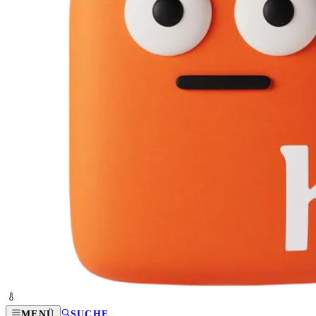
MENÜ
SUCHE