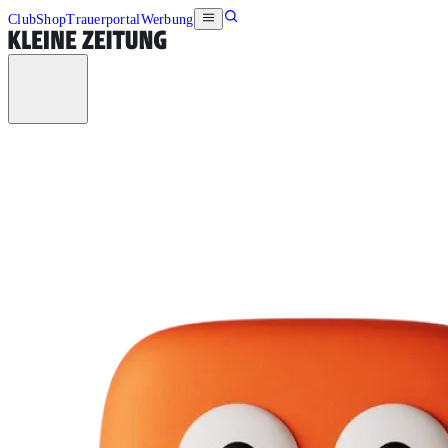
Club
Shop
Trauerportal
Werbung