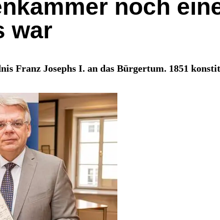
enkammer noch eine
s war
is Franz Josephs I. an das Bürgertum. 1851 konsti