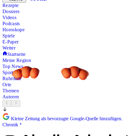
Rezepte
Dossiers
Videos
Podcasts
Horoskope
Spiele
E-Paper
Wetter
Startseite
Meine Region
Top News
Sport
Rubriken
Orte
Themen
Autoren
Kleine Zeitung als bevorzugte Google-Quelle hinzufügen.
Chronik