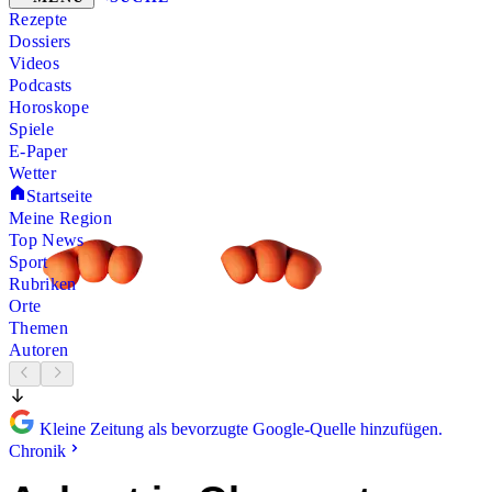
Rezepte
Dossiers
Videos
Podcasts
Horoskope
Spiele
E-Paper
Wetter
Startseite
Meine Region
Top News
Sport
Rubriken
Orte
Themen
Autoren
Kleine Zeitung als bevorzugte Google-Quelle hinzufügen.
Chronik