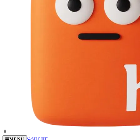
MENÜ
SUCHE