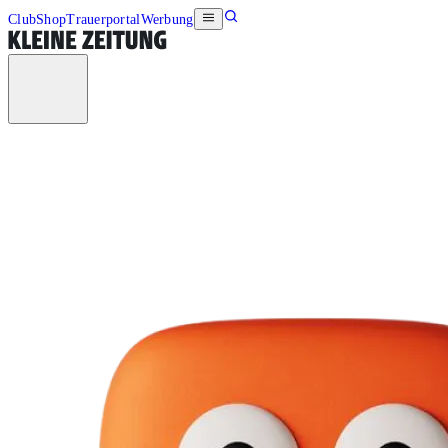
Club
Shop
Trauerportal
Werbung