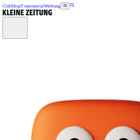
Club
Shop
Trauerportal
Werbung