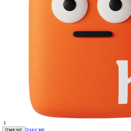
MENÜ
SUCHE