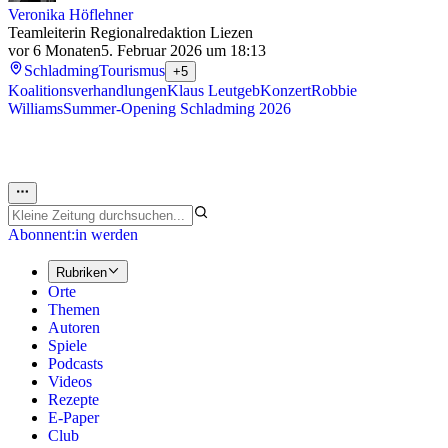
Veronika Höflehner
Teamleiterin Regionalredaktion Liezen
vor 6 Monaten
5. Februar 2026 um 18:13
Schladming
Tourismus
+5
Koalitionsverhandlungen
Klaus Leutgeb
Konzert
Robbie
Williams
Summer-Opening Schladming 2026
Abonnent:in werden
Rubriken
Orte
Themen
Autoren
Spiele
Podcasts
Videos
Rezepte
E-Paper
Club