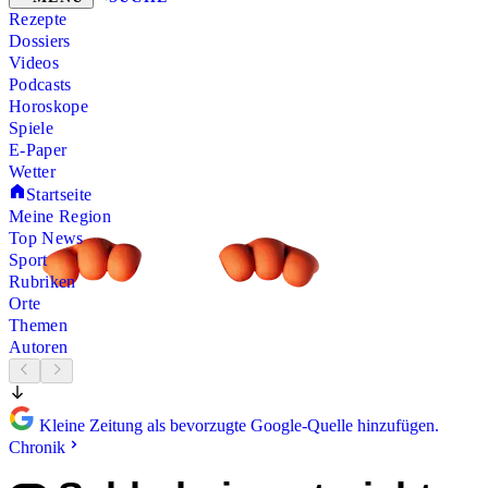
Rezepte
Dossiers
Videos
Podcasts
Horoskope
Spiele
E-Paper
Wetter
Startseite
Meine Region
Top News
Sport
Rubriken
Orte
Themen
Autoren
Kleine Zeitung als bevorzugte Google-Quelle hinzufügen.
Chronik