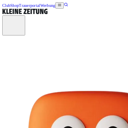
Club
Shop
Trauerportal
Werbung