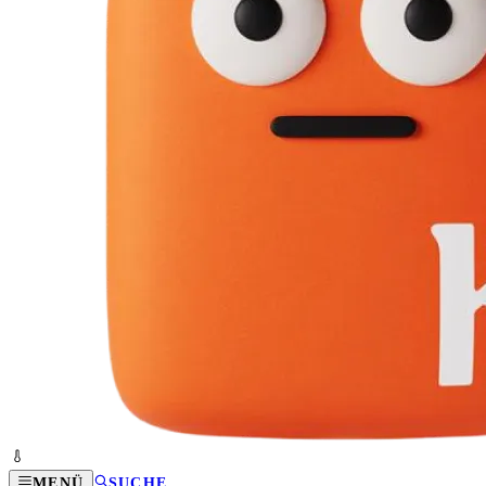
MENÜ
SUCHE