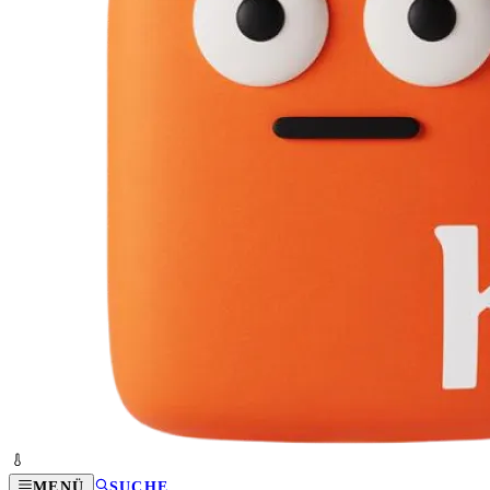
MENÜ
SUCHE