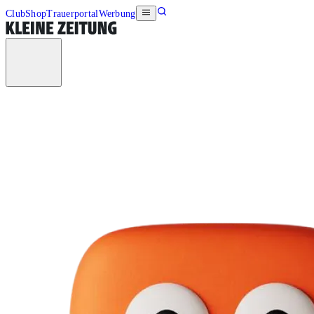
Club
Shop
Trauerportal
Werbung