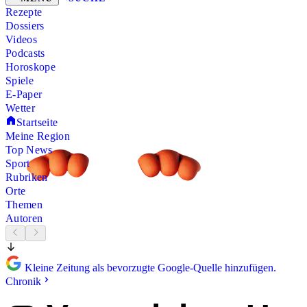
Rezepte
Dossiers
Videos
Podcasts
Horoskope
Spiele
E-Paper
Wetter
Startseite
Meine Region
Top News
Sport
Rubriken
Orte
Themen
Autoren
Kleine Zeitung als bevorzugte Google-Quelle hinzufügen.
Chronik