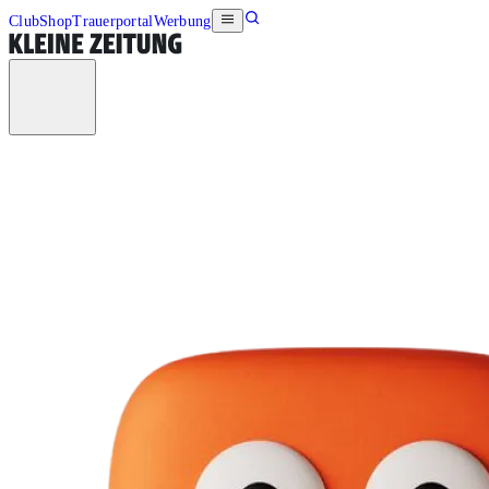
Club
Shop
Trauerportal
Werbung