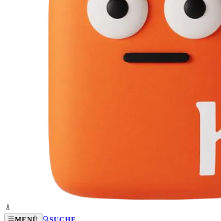
MENÜ
SUCHE