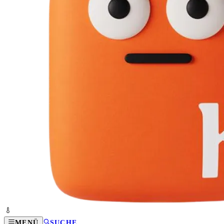
MENÜ
SUCHE