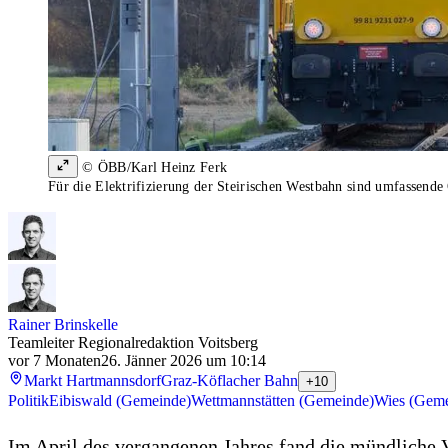
© ÖBB/Karl Heinz Ferk
Für die Elektrifizierung der Steirischen Westbahn sind umfassende
Rainer Brinskelle
Teamleiter Regionalredaktion Voitsberg
vor 7 Monaten
26. Jänner 2026 um 10:14
Markt Hartmannsdorf
Graz-Köflacher Bahn
+10
Politik
Eibiswald (Gemeinde)
Wettmannstätten (Gemeinde)
Wies (Geme
Im April des vergangenen Jahres fand die mündliche