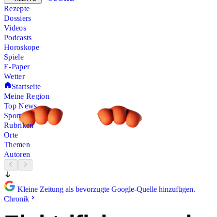
Rezepte
Dossiers
Videos
Podcasts
Horoskope
Spiele
E-Paper
Wetter
Startseite
Meine Region
Top News
Sport
Rubriken
Orte
Themen
Autoren
Kleine Zeitung als bevorzugte Google-Quelle hinzufügen.
Chronik