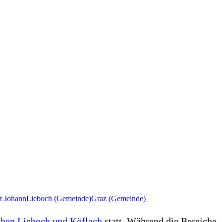
t Johann
Lieboch (Gemeinde)
Graz (Gemeinde)
schen Lieboch und Köflach
statt. Während die Bereiche