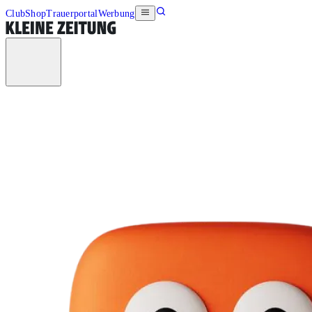
Club
Shop
Trauerportal
Werbung