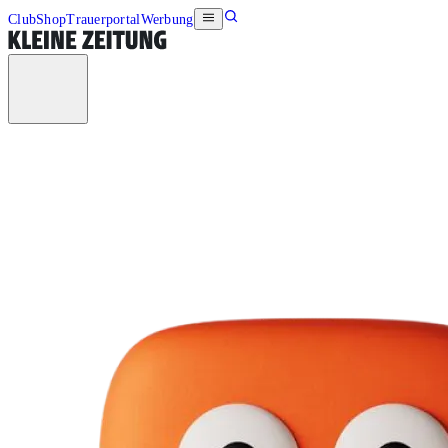
Club
Shop
Trauerportal
Werbung