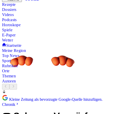
Rezepte
Dossiers
Videos
Podcasts
Horoskope
Spiele
E-Paper
Wetter
Startseite
Meine Region
Top News
Sport
Rubriken
Orte
Themen
Autoren
Kleine Zeitung als bevorzugte Google-Quelle hinzufügen.
Chronik