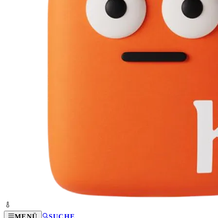
MENÜ
SUCHE