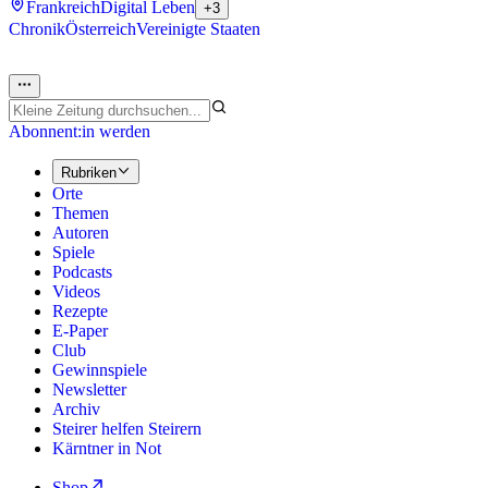
Frankreich
Digital Leben
+3
Chronik
Österreich
Vereinigte Staaten
Abonnent:in werden
Rubriken
Orte
Themen
Autoren
Spiele
Podcasts
Videos
Rezepte
E-Paper
Club
Gewinnspiele
Newsletter
Archiv
Steirer helfen Steirern
Kärntner in Not
Shop