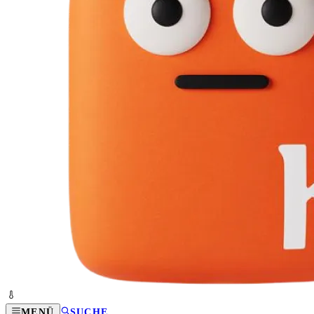
MENÜ
SUCHE