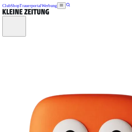
Club
Shop
Trauerportal
Werbung