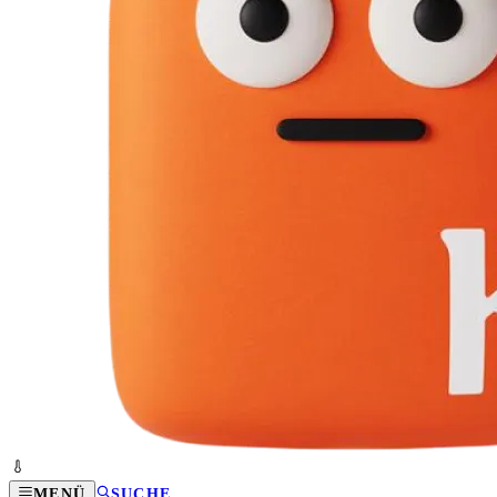
MENÜ
SUCHE