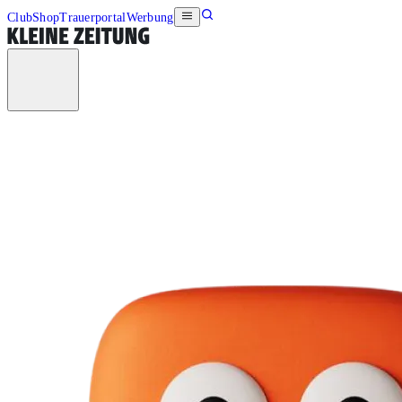
Club
Shop
Trauerportal
Werbung