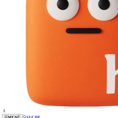
MENÜ
SUCHE