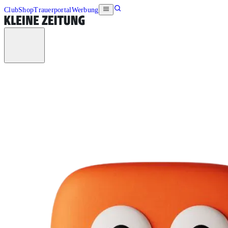
Club
Shop
Trauerportal
Werbung