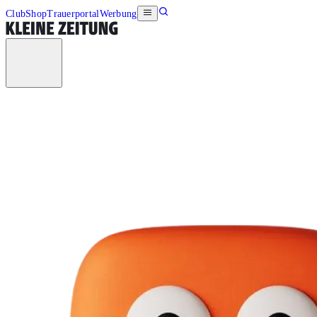
Club
Shop
Trauerportal
Werbung