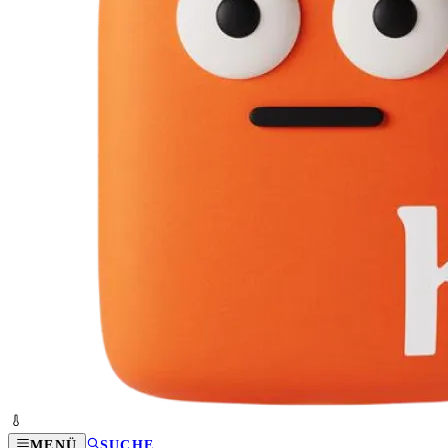
MENÜ
SUCHE