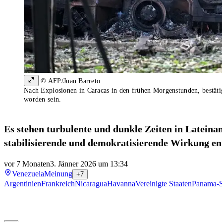
© AFP/Juan Barreto
Nach Explosionen in Caracas in den frühen Morgenstunden, bestätig
worden sein.
Es stehen turbulente und dunkle Zeiten in Latein
stabilisierende und demokratisierende Wirkung ent
vor 7 Monaten
3. Jänner 2026 um 13:34
Venezuela
Meinung
+7
Argentinien
Frankreich
Nicaragua
Havanna
Vereinigte Staaten
Panama-S