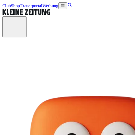
Club
Shop
Trauerportal
Werbung