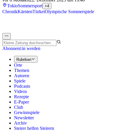
Tokio
Sommersport
+4
Chronik
Kärnten
Türkei
Olympische Sommerspiele
Abonnent:in werden
Rubriken
Orte
Themen
Autoren
Spiele
Podcasts
Videos
Rezepte
E-Paper
Club
Gewinnspiele
Newsletter
Archiv
Steirer helfen Steirern