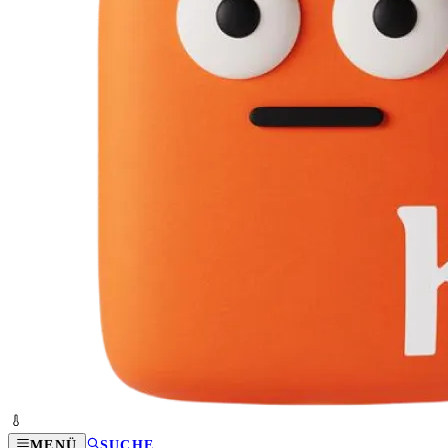
MENÜ
SUCHE